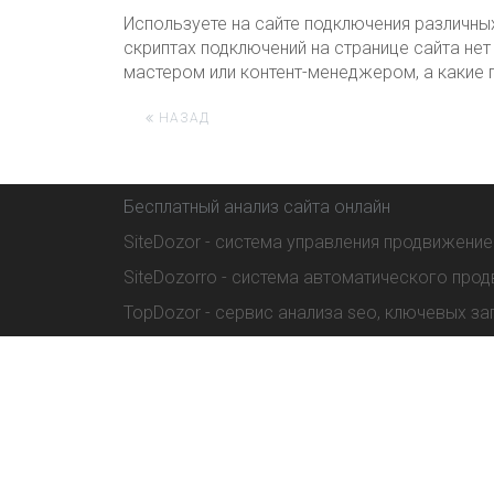
Используете на сайте подключения различны
скриптах подключений на странице сайта нет 
мастером или контент-менеджером, а какие п
НАЗАД
Бесплатный анализ сайта онлайн
SiteDozor - система управления продвижение
SiteDozorro - система автоматического прод
TopDozor - сервис анализа seo, ключевых за