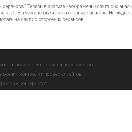
х сервисов? Теперь в анализе изображений сайта они анали
тега alt, Вы узнаете об этом на странице анализа. Наглядно 
опали на сайт со сторонних сервисов.
м и развитием сайтов и интернет-проектов.
вижения, контроля и проверки сайтов.
просов и конкурентов.