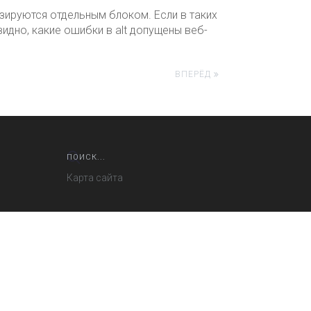
зируются отдельным блоком. Если в таких
видно, какие ошибки в alt допущены веб-
ВПЕРЁД
Карта сайта